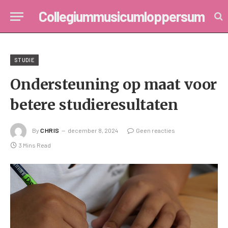
Collegiummusicumloppersum
STUDIE
Ondersteuning op maat voor
betere studieresultaten
By
CHRIS
december 8, 2024
Geen reacties
3 Mins Read