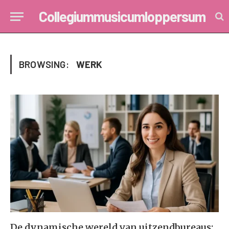
Collegiummusicumloppersum
BROWSING:
WERK
De dynamische wereld van uitzendbureaus: